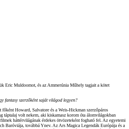
tük Eric Muldoomot, és az Ammerúnia Műhely tagjait a kötet
gy fantasy szerzőként saját világod legyen?
itt főként Howard, Salvatore és a Weis-Hickman szerzőpáros
 táptalaj volt nekem, aki kiskamasz korom óta álomvilágokban
ilmek háttérvilágának érdekes ötvözeteként fogható fel. Az egyetemi
ovich Baróviája, továbbá Ynev. Az Ars Magica Legendák Európája és a