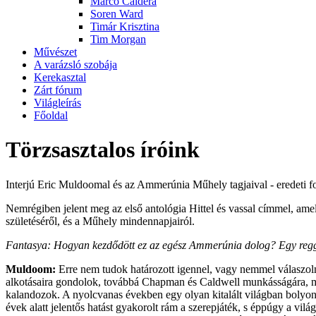
Marco Caldera
Soren Ward
Timár Krisztina
Tim Morgan
Művészet
A varázsló szobája
Kerekasztal
Zárt fórum
Világleírás
Főoldal
Törzsasztalos íróink
Interjú Eric Muldoomal és az Ammerúnia Műhely tagjaival - eredeti fo
Nemrégiben jelent meg az első antológia Hittel és vassal címmel, a
születéséről, és a Műhely mindennapjairól.
Fantasya: Hogyan kezdődött ez az egész Ammerúnia dolog? Egy reggel f
Muldoom:
Erre nem tudok határozott igennel, vagy nemmel válaszoln
alkotásaira gondolok, továbbá Chapman és Caldwell munkásságára, m
kalandozok. A nyolcvanas években egy olyan kitalált világban bolyon
évek alatt jelentős hatást gyakorolt rám a szerepjáték, s éppúgy a 