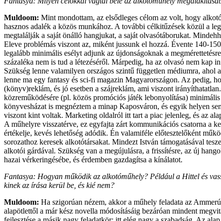
Fantasya: Milyen célokkal vágtál bele az alkotóműhely megalakításáb
Muldoom:
Mint mondottam, az elsődleges célom az volt, hogy alkotótá
hasznos adalék a közös munkához. A további célkitűzések közül a leg
megtalálják a saját önálló hangjukat, a saját olvasótáborukat. Mindeh
Eleve problémás viszont az, miként jussunk el hozzá. Évente 140-150 f
legalább minimális esélyt adjunk az újdonságoknak a megmérettetésre.
százaléka nem is tud a létezéséről. Márpedig, ha az olvasó nem kap in
Szükség lenne valamilyen országos szintű független médiumra, ahol a
lenne ma egy fantasy és sci-fi magazin Magyarországon. Az pedig, hog
(könyv)reklám, és jó esetben a szájreklám, ami viszont irányíthatatlan
közreműködésére (pl. közös promóciós játék lebonyolítása) minimális 
könyvesházat is megnéztem a minap Kaposváron, és egyik helyen sem 
viszont kint voltak. Marketing oldalról itt tart a piac jelenleg, és az ala
A műhelyre visszatérve, ez egyfajta zárt kommunikációs csatorna a kez
értékelje, kevés lehetőség adódik. Én valamiféle előtesztelőként mű
sorozathoz keresek alkotótársakat. Mindezt István támogatásával tesze
alkotói gárdával. Szükség van a megújulásra, a frissítésre, az új hango
hazai vérkeringésébe, és érdemben gazdagítsa a kínálatot.
Fantasya: Hogyan működik az alkotóműhely? Például a Hittel és vassa
kinek az írása kerül be, és kié nem?
Muldoom:
Ha szigorúan nézem, akkor a műhely feladata az Ammerúnia
alapötlettől a már kész novella módosításáig bezáróan mindent megvit
fejlesztése a másik nagy feladatkör: itt elég nagy a szabadság. Az al