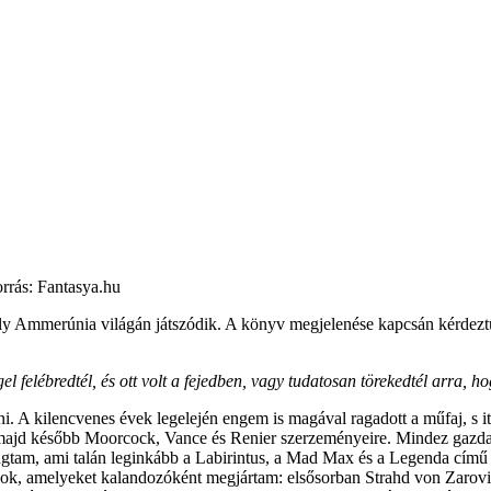
rrás: Fantasya.hu
mely Ammerúnia világán játszódik. A könyv megjelenése kapcsán kérdez
elébredtél, és ott volt a fejedben, vagy tudatosan törekedtél arra, ho
i. A kilencvenes évek legelején engem is magával ragadott a műfaj, s 
ajd később Moorcock, Vance és Renier szerzeményeire. Mindez gazdag
gtam, ami talán leginkább a Labirintus, a Mad Max és a Legenda című f
világok, amelyeket kalandozóként megjártam: elsősorban Strahd von Zar