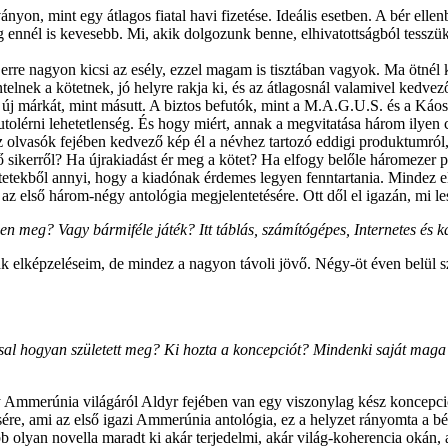
on, mint egy átlagos fiatal havi fizetése. Ideális esetben. A bér ellen
ennél is kevesebb. Mi, akik dolgozunk benne, elhivatottságból tesszük, 
 erre nagyon kicsi az esély, ezzel magam is tisztában vagyok. Ma ötnél
lnek a kötetnek, jó helyre rakja ki, és az átlagosnál valamivel kedvezőb
y új márkát, mint másutt. A biztos befutók, mint a M.A.G.U.S. és a Káos
utolérni lehetetlenség. És hogy miért, annak a megvitatása három ilye
 olvasók fejében kedvező kép él a névhez tartozó eddigi produktumról, é
ő sikerről? Ha újrakiadást ér meg a kötet? Ha elfogy belőle háromezer 
tetekből annyi, hogy a kiadónak érdemes legyen fenntartania. Mindez el
az első három-négy antológia megjelentetésére. Ott dől el igazán, mi le
n meg? Vagy bármiféle játék? Itt táblás, számítógépes, Internetes és 
ak elképzeléseim, de mindez a nagyon távoli jövő. Négy-öt éven belül 
l hogyan született meg? Ki hozta a koncepciót? Mindenki saját maga vá
mmerúnia világáról Aldyr fejében van egy viszonylag kész koncepció
ésére, ami az első igazi Ammerúnia antológia, ez a helyzet rányomta a b
 olyan novella maradt ki akár terjedelmi, akár világ-koherencia okán,