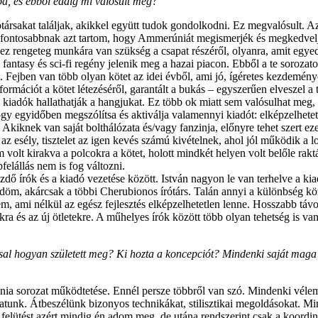
a, és ebből eddig mi valósult meg?
rsakat találjak, akikkel együtt tudok gondolkodni. Ez megvalósult. Az,
fontosabbnak azt tartom, hogy Ammerúniát megismerjék és megkedveljék 
hez rengeteg munkára van szükség a csapat részéről, olyanra, amit egye
antasy és sci-fi regény jelenik meg a hazai piacon. Ebből a te sorozat
 Fejben van több olyan kötet az idei évből, ami jó, ígéretes kezdemén
formációt a kötet létezéséről, garantált a bukás – egyszerűen elveszel
 kiadók hallathatják a hangjukat. Ez több ok miatt sem valósulhat me
y egyidőben megszólítsa és aktiválja valamennyi kiadót: elképzelhetetl
. Akiknek van saját bolthálózata és/vagy fanzinja, előnyre tehet szert e
az esély, tisztelet az igen kevés számú kivételnek, ahol jól működik a
volt kirakva a polcokra a kötet, holott mindkét helyen volt belőle ra
pfelállás nem is fog változni.
dő írók és a kiadó vezetése között. István nagyon le van terhelve a ki
ködöm, akárcsak a többi Cherubionos írótárs. Talán annyi a különbség 
m, ami nélkül az egész fejlesztés elképzelhetetlen lenne. Hosszabb táv
kra és az új ötletekre. A műhelyes írók között több olyan tehetség is va
l hogyan született meg? Ki hozta a koncepciót? Mindenki saját maga vá
 sorozat működtetése. Ennél persze többről van szó. Mindenki vélemén
atunk. Átbeszélünk bizonyos technikákat, stilisztikai megoldásokat. Mi
ap felütést azért mindig én adom meg, de utána rendszerint csak a koord