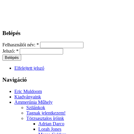
Belépés
Felhasználói név:
*
Jelszó:
*
Elfelejtett jelszó
Navigáció
Eric Muldoom
Kiadványaink
Ammerúnia Műhely
Szilánkok
Tagnak jelentkezem!
Törzsasztalos íróink
Adrian Darco
Lorah Jones