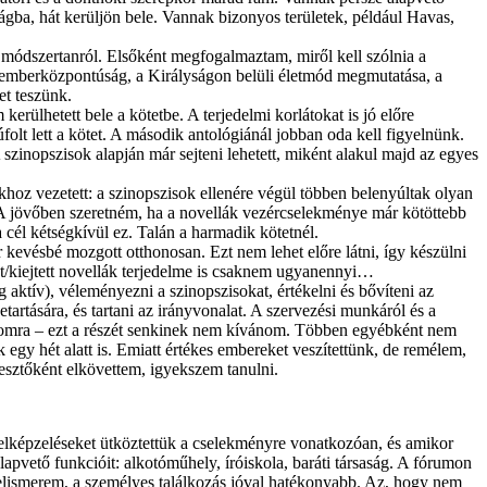
ágba, hát kerüljön bele. Vannak bizonyos területek, például Havas,
k módszertanról. Elsőként megfogalmaztam, miről kell szólnia a
az emberközpontúság, a Királyságon belüli életmód megmutatása, a
et teszünk.
erülhetett bele a kötetbe. A terjedelmi korlátokat is jó előre
súfolt lett a kötet. A második antológiánál jobban oda kell figyelnünk.
szinopszisok alapján már sejteni lehetett, miként alakul majd az egyes
ákhoz vezetett: a szinopszisok ellenére végül többen belenyúltak olyan
l. A jövőben szeretném, ha a novellák vezércselekménye már kötöttebb
 cél kétségkívül ez. Talán a harmadik kötetnél.
 kevésbé mozgott otthonosan. Ezt nem lehet előre látni, így készülni
dt/kiejtett novellák terjedelme is csaknem ugyanennyi…
aktív), véleményezni a szinopszisokat, értékelni és bővíteni az
tartására, és tartani az irányvonalat. A szervezési munkáról és a
zámomra – ezt a részét senkinek nem kívánom. Többen egyébként nem
k egy hét alatt is. Emiatt értékes embereket veszítettünk, de remélem,
esztőként elkövettem, igyekszem tanulni.
 elképzeléseket ütköztettük a cselekményre vonatkozóan, és amikor
pvető funkcióit: alkotóműhely, íróiskola, baráti társaság. A fórumon
 elismerem, a személyes találkozás jóval hatékonyabb. Az, hogy nem