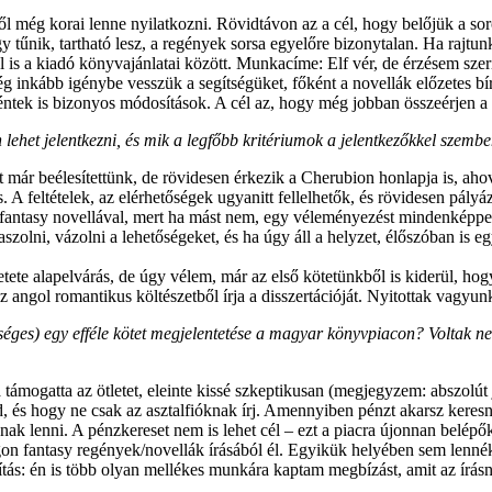
 még korai lenne nyilatkozni. Rövidtávon az a cél, hogy belőjük a soro
úgy tűnik, tartható lesz, a regények sorsa egyelőre bizonytalan. Ha rajt
 is a kiadó könyvajánlatai között. Munkacíme: Elf vér, de érzésem szerin
inkább igénybe vesszük a segítségüket, főként a novellák előzetes bír
téntek is bizonyos módosítások. A cél az, hogy még jobban összeérjen a c
lehet jelentkezni, és mik a legfőbb kritériumok a jelentkezőkkel szemb
t már beélesítettünk, de rövidesen érkezik a Cherubion honlapja is, aho
 A feltételek, az elérhetőségek ugyanitt fellelhetők, és rövidesen pály
 fantasy novellával, mert ha mást nem, egy véleményezést mindenképpen
zolni, vázolni a lehetőségeket, és ha úgy áll a helyzet, élőszóban is e
etete alapelvárás, de úgy vélem, már az első kötetünkből is kiderül, h
 angol romantikus költészetből írja a disszertációját. Nyitottak vagyun
séges) egy efféle kötet megjelentetése a magyar könyvpiacon? Voltak ne
mogatta az ötletet, eleinte kissé szkeptikusan (megjegyzem: abszolút jo
és hogy ne csak az asztalfióknak írj. Amennyiben pénzt akarsz keresni 
ónak lenni. A pénzkereset nem is lehet cél – ezt a piacra újonnan belép
 fantasy regények/novellák írásából él. Egyikük helyében sem lennék s
ás: én is több olyan mellékes munkára kaptam megbízást, amit az írás