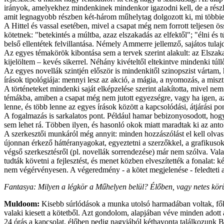
irányok, amelyekhez mindenkinek mindenkor igazodni kell, de a részlet
amit legnagyobb részben két-három műhelytag dolgozott ki, mi többiek 
A Hittel és vassal esetében, mivel a csapat még nem forrott teljesen
kötetnek: "betekintés a múltba, azaz elszakadás az elfektől"; "élni 
belső ellentétek felvillantása. Némely Ammerre jellemző, sajátos tulaj
Az egyes témakörök kibontása sem a tervek szerint alakult: az Elszakad
kijelöltem – kevés sikerrel. Néhány kivételtől eltekintve mindenki túllő
Az egyes novellák szintjén először is mindenkitől szinopszist vártam,
írások tipológiája: mennyi lesz az akció, a mágia, a nyomozás, a misz
A történeteket mindenki saját elképzelése szerint alakította, mivel n
témákba, amiben a csapat még nem jutott egyezségre, vagy ha igen, az
lenne, és több lenne az egyes írások között a kapcsolódási, átjárási p
A fogalmazás is sarkalatos pont. Például hamar bebizonyosodott, hogy 
sem lehet rá. Többen ilyen, és hasonló okok miatt maradtak ki az ant
A szerkesztői munkáról még annyit: minden hozzászólást el kell olvas
újonnan érkező háttéranyagokat, egyeztetni a szerzőkkel, a grafikusokka
végső szerkesztésről (pl. novellák sorrendezése) már nem szólva. Va
tudták követni a fejlesztést, és menet közben elveszítették a fonalat: 
nem végérvényesen. A végeredmény - a kötet megjelenése - feledteti a
Fantasya: Milyen a légkör a Műhelyen belül? Élőben, vagy netes kör
Muldoom:
Kisebb súrlódások a munka utolsó harmadában voltak, főkén
valaki kiesett a kötetből. Azt gondolom, alapjában véve minden adott
24 órás a kapcsolat, élőben pedig nagyjából kéthavonta találkozunk 