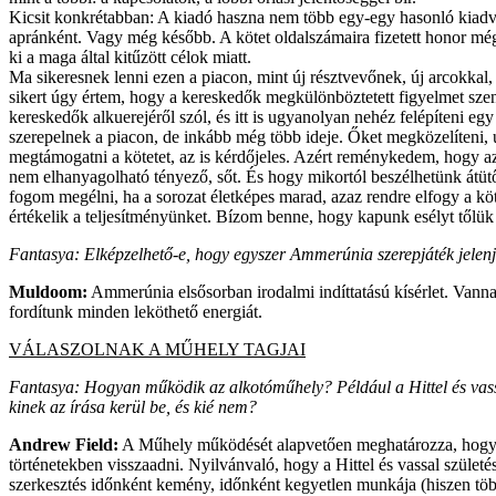
Kicsit konkrétabban: A kiadó haszna nem több egy-egy hasonló kiadvány
apránként. Vagy még később. A kötet oldalszámaira fizetett honor még 
ki a maga által kitűzött célok miatt.
Ma sikeresnek lenni ezen a piacon, mint új résztvevőnek, új arcokkal,
sikert úgy értem, hogy a kereskedők megkülönböztetett figyelmet szente
kereskedők alkuerejéről szól, és itt is ugyanolyan nehéz felépíteni eg
szerepelnek a piacon, de inkább még több ideje. Őket megközelíteni, 
megtámogatni a kötetet, az is kérdőjeles. Azért reménykedem, hogy az
nem elhanyagolható tényező, sőt. És hogy mikortól beszélhetünk átüt
fogom megélni, ha a sorozat életképes marad, azaz rendre elfogy a kö
értékelik a teljesítményünket. Bízom benne, hogy kapunk esélyt tőlük 
Fantasya: Elképzelhető-e, hogy egyszer Ammerúnia szerepjáték jelenje
Muldoom:
Ammerúnia elsősorban irodalmi indíttatású kísérlet. Vann
fordítunk minden leköthető energiát.
VÁLASZOLNAK A MŰHELY TAGJAI
Fantasya: Hogyan működik az alkotóműhely? Például a Hittel és vassa
kinek az írása kerül be, és kié nem?
Andrew Field:
A Műhely működését alapvetően meghatározza, hogy A
történetekben visszaadni. Nyilvánvaló, hogy a Hittel és vassal szület
szerkesztés időnként kemény, időnként kegyetlen munkája (hiszen több