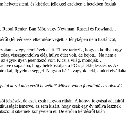
helyettesíteni, és kísérleti jelleggel ezekben a hetekben fogjuk
ldwell, Raoul Renier, Bán Mór, vagy Newman, Rascal és Rowland…
ről (félreértések elkerülése végett: a fényképen nem hastáncol,
szottam az egyetemi évek alatt. Ehhez tartozik, hogy akkoriban úgy
ólag visszagondolva elég hülye ötlet volt, de bejött... Na nem a
r az egyik ilyen jelentkező volt. Kicsi a világ, mondják…
active csapatába, hogy belekóstoljak a PC-s játékfejlesztésbe. Azt
atokkal, figyelmességgel. Nagyon hálás vagyok neki, amiért elvállalta
y túl korai még erről beszélni? Milyen volt a fogadtatás az olvasók,
sói jelzések, de ezek csak nagyon ritkán. A könyv fogyásai adatairól
tikusságát ismerve, az sem kizárt, hogy csak egy év múlva lesznek
bszolút sikernek könyvelem el. De erről a kérdésről talán