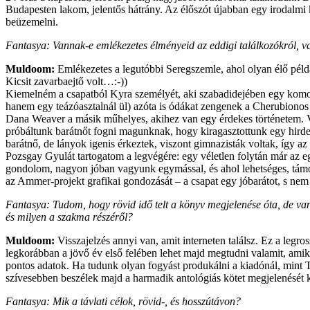
Budapesten lakom, jelentős hátrány. Az élőszót újabban egy irodalmi k
beüzemelni.
Fantasya: Vannak-e emlékezetes élményeid az eddigi találkozókról, v
Muldoom:
Emlékezetes a legutóbbi Seregszemle, ahol olyan élő péld
Kicsit zavarbaejtő volt…:-))
Kiemelném a csapatból Kyra személyét, aki szabadidejében egy komoly 
hanem egy teázóasztalnál ül) azóta is ódákat zengenek a Cherubionos í
Dana Weaver a másik műhelyes, akihez van egy érdekes történetem. Vel
próbáltunk barátnőt fogni magunknak, hogy kiragasztottunk egy hirdeté
barátnő, de lányok igenis érkeztek, viszont gimnazisták voltak, így az
Pozsgay Gyulát tartogatom a legvégére: egy véletlen folytán már az eg
gondolom, nagyon jóban vagyunk egymással, és ahol lehetséges, támogat
az Ammer-projekt grafikai gondozását – a csapat egy jóbarátot, s nem me
Fantasya: Tudom, hogy rövid idő telt a könyv megjelenése óta, de van-
és milyen a szakma részéről?
Muldoom:
Visszajelzés annyi van, amit interneten találsz. Ez a legr
legkorábban a jövő év első felében lehet majd megtudni valamit, amik
pontos adatok. Ha tudunk olyan fogyást produkálni a kiadónál, mint T
szívesebben beszélek majd a harmadik antológiás kötet megjelenését 
Fantasya: Mik a távlati célok, rövid-, és hosszútávon?