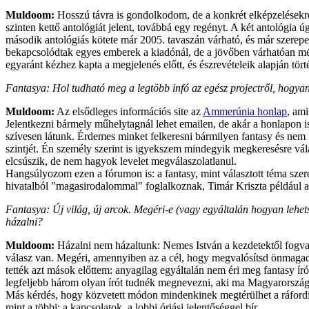
Muldoom:
Hosszú távra is gondolkodom, de a konkrét elképzelésekről
szinten kettő antológiát jelent, továbbá egy regényt. A két antológia 
második antológiás kötete már 2005. tavaszán várható, és már szerepel
bekapcsolódtak egyes emberek a kiadónál, de a jövőben várhatóan még 
egyaránt kézhez kapta a megjelenés előtt, és észrevételeik alapján tör
Fantasya: Hol tudható meg a legtöbb infó az egész projectről, hogyan 
Muldoom:
Az elsődleges információs site az
Ammerúnia honlap
, ami
Jelentkezni bármely műhelytagnál lehet emailen, de akár a honlapon is.
szívesen látunk. Érdemes minket felkeresni bármilyen fantasy és nem
szintjét. Én személy szerint is igyekszem mindegyik megkeresésre válas
elcsúszik, de nem hagyok levelet megválaszolatlanul.
Hangsúlyozom ezen a fórumon is: a fantasy, mint választott téma szer
hivatalból "magasirodalommal" foglalkoznak, Timár Kriszta például az
Fantasya: Új világ, új arcok. Megéri-e (vagy egyáltalán hogyan lehet
házalni?
Muldoom:
Házalni nem házaltunk: Nemes István a kezdetektől fogva tá
válasz van. Megéri, amennyiben az a cél, hogy megvalósítsd önmagad, 
tették azt mások előttem: anyagilag egyáltalán nem éri meg fantasy ír
legfeljebb három olyan írót tudnék megnevezni, aki ma Magyarországon
Más kérdés, hogy közvetett módon mindenkinek megtérülhet a ráfordít
mint a többi: a kapcsolatok, a lobbi óriási jelentőséggel bír.