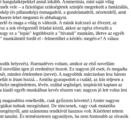
lt hangulatképekkel annál inkább. Ammerúnia, mint saját világ
k vele – a fiziológiai szükségletek szintjén megrekedt a fantáziálás,
kép (és pillanatkép) önmagadról, a gondolataidról, nézeteidről, amit
sohasem lehet megunni és abbahagyni.
zelő és maga a világ is változik. A másik kulcsszó az élvezet, az
lesz a sok elvégzendő feladat közül, akkor az egész elveszíti a
hogy ez a "lopás" legtöbbször a "hivatali" munkám, illetve az egyéb
munkáimtól fordít el - felmerülhet a kérdés: megéri-e? A válasz
ásodik helyezés). Harmadéves voltam, amikor az első novellám
 novellám igen jó eredményt hozott. Ez nagyon jól esett, és megadta
tését, minden értelemben (nevet). A nagyobbik márciusban lesz három
t is írtam hozzá... Amióta gyarapodott a család, az írás teljesen a
elyt meghirdettem, lévén, ezáltal segítséget, inspirációt kaptam az
 a kiadó egyéb munkáiban kevés részem van: nagyon jó lett volna írni
dig magasabbra emelkedik, csak győzzem követni!:) Amire nagyon
nergiákat tudnak mozgósítani. De nincsenek, vagy csak mutatóba
sregényről, ami számomra rendkívül hasznos volt. Kísérletet tettem
 is mit tanulni. És természetesen ugyanilyen, ha nem fontosabb az olvasók