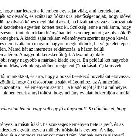
 hogy már létezett a fejemben egy saját világ, ami kereteket ad,
az olvasók, és ezáltal az íróknak is lehetőséget adjak, hogy idővel
dül az olvasó képes meghálálni azzal, ha bizalmat szavaz a sorozatnak.
od kezdetben egyetlen kötetet tesz ki. Szükség lenne a reklámra, hogy
yezésnek tűnt, de reklám hiányában teljesen megbukott; az olvasók 95
 a tömegben. A kiadói saját reklám véleményem szerint nagyon kevés.
g, és nem is áltatom magam: nagyon meglepődnék, ha végre életképes
en. Marad hát az internetes reklámozás, a házon belüli
zen a téren. A nagyobb kereskedők (pl. Alexandra) aktív
 lobbi (vagy nagyobb a márka/a kiadó ereje). Én például két nagyobb
ktáron. Más, velünk egyidőben megjelent ("márkásabb") könyvek
adói munkákkal, és arra, hogy a hozzá beérkező novellákat elolvassa,
közöttünk, hogy én elsősorban a saját világomhoz, az Ammerúnia
on azonban – véleményem szerint – a kiadó is jól járhat a műhelyes
n, akiben érzek annyi töltést, hogy néhány év alatt bekerüljön a műfaj
lasztott témát, vagy volt egy fő irányvonal? Ki döntötte el, hogy
yezi a másik írását, ha szükséges keményen bele is javít, és az
ndezeket együtt nézve a műhely íróiskola is egyben. A világ
inátori és a döntnöki szerepkör marad rám. Vannak persze alapvető