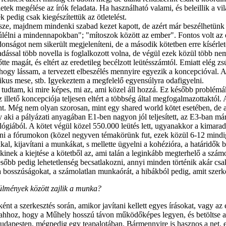
ek megélése az írók feladata. Ha használható valami, és beleillik a vil
pedig csak kiegészítettük az ötletelést.
 össze, majdnem mindenki szabad kezet kapott, de azért már beszélhetün
és túlélni a mindennapokban"; "mítoszok között az ember". Fontos volt 
donságot nem sikerült megjeleníteni, de a második kötetben erre kísérlet
ással több novella is foglalkozott volna, de végül ezek közül több nem k
tte magát, és eltért az eredetileg becélzott leütésszámtól. Emiatt elég z
 hogy lássam, a tervezett elbeszélés mennyire egyezik a koncepcióval. A 
tikus mese, stb. Igyekeztem a megfelelő egyensúlyra odafigyelni.
em tudtam, ki mire képes, mi az, ami közel áll hozzá. Ez később problém
 illető koncepciója teljesen eltért a többség által megfogalmazottaktó
ont. Még nem olyan szorosan, mint egy shared world kötet esetében, de a
aki a pályázati anyagában E1-ben nagyon jól teljesített, az E3-ban már
ológiából. A kötet végül közel 550.000 leütés lett, ugyanakkor a kimara
ni a fórumokon (közel negyven témakörünk fut, ezek közül 6-12 mindig 
l, kijavítani a munkákat, s mellette ügyelni a kohézióra, a határidők be
lakinek a kiejtése a kötetből az, ami talán a leginkább megterhelő a s
később pedig lehetetlenség becsatlakozni, annyi minden történik akár csa
 bosszúságokat, a számolatlan munkaórát, a hibákból pedig, amit szerk
ülmények között zajlik a munka?
t a szerkesztés során, amikor javítani kellett egyes írásokat, vagy az
 ahhoz, hogy a Műhely hosszú távon működőképes legyen, és betöltse ala
Budapesten, mégpedig egy teapalotában. Bármennyire is hasznos a net,