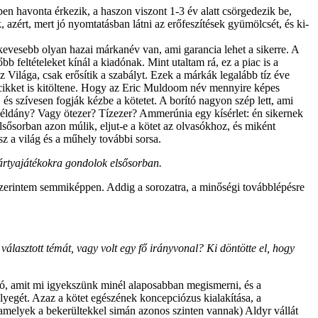
ben havonta érkezik, a haszon viszont 1-3 év alatt csörgedezik be,
azért, mert jó nyomtatásban látni az erőfeszítések gyümölcsét, és ki-
 kevesebb olyan hazai márkanév van, ami garancia lehet a sikerre. A
b feltételeket kínál a kiadónak. Mint utaltam rá, ez a piac is a
z Világa, csak erősítik a szabályt. Ezek a márkák legalább tíz éve
n cikket is kitöltene. Hogy az Eric Muldoom név mennyire képes
s szívesen fogják kézbe a kötetet. A borító nagyon szép lett, ami
példány? Vagy ötezer? Tízezer? Ammerúnia egy kísérlet: én sikernek
sősorban azon múlik, eljut-e a kötet az olvasókhoz, és miként
sz a világ és a műhely további sorsa.
kártyajátékokra gondolok elsősorban.
szerintem semmiképpen. Addig a sorozatra, a minőségi továbblépésre
lasztott témát, vagy volt egy fő irányvonal? Ki döntötte el, hogy
, amit mi igyekszünk minél alaposabban megismerni, és a
élyegét. Azaz a kötet egészének koncepciózus kialakítása, a
 amelyek a bekerültekkel simán azonos szinten vannak) Aldyr vállát