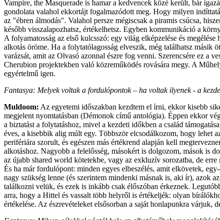
Vampire, the Masquerade is hamar a kedvencek közé került, bár igazán
gondolata valahol ekkortájt fogalmazódott meg. Hogy milyen indíttatá
az "ébren álmodás". Valahol persze mégiscsak a piramis csúcsa, hiszen
később visszalapozhatsz, értékelhetsz. Egyben kommunikáció a környe
A folyamatosság az első kulcsszó: egy világ elképzelése és megélése hos
alkotás öröme. Ha a folytatólagosság elveszik, még találhatsz másik ötl
varázsát, amit az Olvasó azonnal észre fog venni. Szerencsére ez a v
Cherubion projektekben való közreműködés rovására megy. A Műhely vi
egyértelmű igen.
Fantasya: Melyek voltak a fordulópontok – ha voltak ilyenek - a kezd
Muldoom:
Az egyetemi időszakban kezdtem el írni, ekkor kisebb sik
megjelent nyomtatásban (Démonok című antológia). Éppen ekkor végzet
a biztatást a folytatáshoz, mivel a kezdeti időkben a család támoga
éves, a kisebbik alig múlt egy. Többször elcsodálkozom, hogy lehet az
perifériára szorult, és egészen más értékrend alapján kell megtervezn
alkotáshoz. Nagyobb a felelősség, másokért is dolgozom, mások is dol
az újabb shared world kötetekbe, vagy az exkluzív sorozatba, de erre
És ha már fordulópont: minden egyes elbeszélés, amit elkövetek, eg
nagy szükség lenne (és szerintem mindenki másnak is, aki ír), azok a
találkozni velük, és ezek is inkább csak élőszóban érkeznek. Legutób
arra, hogy a Hittel és vassalt több helyről is értékeljék: olyan bírálók
értékelése. Az észrevételeket elsősorban a saját honlapunkra várjuk,