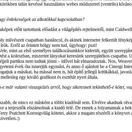
örökben talán kevéssé használatos webes módszerrel (ventrilo) kívánom 
agy érdekességek az alkotókkal kapcsolatban?
aképek előtt tartottunk előadást a világépítés rejtelmeiről, mint Ca
művészeti csapatban hastáncol, és akinek internetre felkerült fényképé
rók. Erről az érintett hölgy nem tud, úgyhogy: pszt!
e, mint az első személyes találkozásunkkor kiderült, együtt szerepját
st a koleszban, miszerint lányokat keresünk szerepjátékos csapatba. Ut
 éjjeli partikra nem tudtak jönni – idővel hát elmaradoztak. Nos, Weave
yetemi évek óta ismerjük egymást, és anno ő ajánlott be a Cinergi Inter
juk a másikat, ha mással nem is, hát építő jellegű kritikákkal, javasl
llesleg egy kiváló grafikust és esztétát nyert általa.
e már valami visszajelzés arról, hogy sikeresnek tekinthető-e kötet, vag
osszabb, de nincs ez másként a többi kiadónál sem. Elvétve akadnak olva
or a terjesztők elszámolnak a kiadó felé. De ennek a folyamatnak a hek
erry Pratchett Korongvilág kötetei, akkor a magam részéről a könyvet a
követően.:)