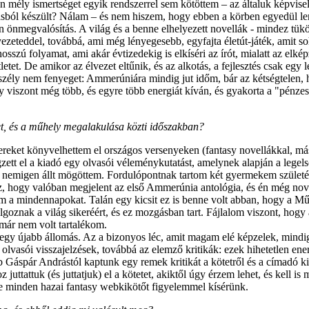
 mély ismertséget egyik rendszerrel sem kötöttem – az általuk képvise
sból készült? Nálam – és nem hiszem, hogy ebben a körben egyedül lenné
 önmegvalósítás. A világ és a benne elhelyezett novellák - mindez tükör
zeteddel, továbbá, ami még lényegesebb, egyfajta életút-játék, amit 
szú folyamat, ami akár évtizedekig is elkíséri az írót, mialatt az elkép
etet. De amikor az élvezet eltűnik, és az alkotás, a fejlesztés csak egy 
eszély nem fenyeget: Ammerúniára mindig jut időm, bár az kétségtelen, 
szont még több, és egyre több energiát kíván, és gyakorta a "pénzes" 
et, és a műhely megalakulása közti időszakban?
ereket könyvelhettem el országos versenyeken (fantasy novellákkal, m
t el a kiadó egy olvasói véleménykutatást, amelynek alapján a legelső
tása nemigen állt mögöttem. Fordulópontnak tartom két gyermekem szüle
, hogy valóban megjelent az első Ammerúnia antológia, és én még novellá
em a mindennapokat. Talán egy kicsit ez is benne volt abban, hogy a Műh
goznak a világ sikeréért, és ez mozgásban tart. Fájlalom viszont, hogy
 már nem volt tartalékom.
y-egy újabb állomás. Az a bizonyos léc, amit magam elé képzelek, min
z olvasói visszajelzések, továbbá az elemző kritikák: ezek hihetetlen e
b Gáspár Andrástól kaptunk egy remek kritikát a kötetről és a címadó ki
hoz juttattuk (és juttatjuk) el a kötetet, akiktől úgy érzem lehet, és kell
 de minden hazai fantasy webkikötőt figyelemmel kísérünk.