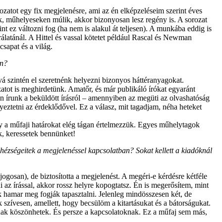
zatot egy fix megjelenésre, ami az én elképzeléseim szerint éves
unk, műhelyeseken múlik, akkor bizonyosan lesz regény is. A sorozat
t ez változni fog (ha nem is alakul át teljesen). A munkába eddig is
álatánál. A Hittel és vassal kötetet például Rascal és Newman
sapat és a világ.
en?
vá szintén el szeretnénk helyezni bizonyos háttéranyagokat.
ázatot is meghirdetünk. Amatőr, és már publikáló írókat egyaránt
 írunk a beküldött írásról – amennyiben az megüti az olvashatóság
gyeztetni az érdeklődővel. Ez a válasz, mit tagadjam, néha heteket
ogy a műfaji határokat elég tágan értelmezzük. Egyes műhelytagok
k, keressetek bennünket!
hézségeitek a megjelenéssel kapcsolatban? Sokat kellett a kiadóknál
gosan), de biztosította a megjelenést. A megéri-e kérdésre kétféle
az írással, akkor rossz helyre kopogtatsz. Én is megerősítem, mint
ők hamar meg fogják tapasztalni. Jelenleg mindösszesen két, de
zívesen, amellett, hogy becsülöm a kitartásukat és a bátorságukat.
nak köszönhetek. És persze a kapcsolatoknak. Ez a műfaj sem más,