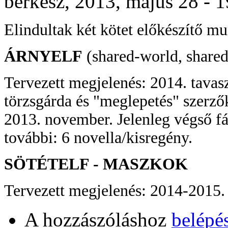
berkesz, 2013, május 28 - 
Elindultak két kötet előkészítő mu
ÁRNYELF
(shared-world, shared
Tervezett megjelenés: 2014. tava
törzsgárda és "meglepetés" szerzők
2013. november. Jelenleg végső fá
további: 6 novella/kisregény.
SÖTÉTELF - MASZKOK
Tervezett megjelenés: 2014-2015. 
A hozzászóláshoz
belépé