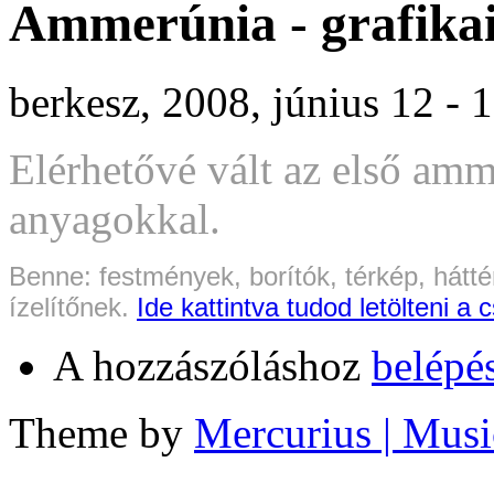
Ammerúnia - grafika
berkesz, 2008, június 12 - 
Elérhetővé vált az első am
anyagokkal.
Benne: festmények, borítók, térkép, hátté
ízelítőnek.
Ide kattintva tudod letölteni a
A hozzászóláshoz
belépé
Theme by
Mercurius
| Musi