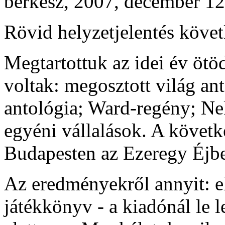
berkesz, 2007, december 12
Rövid helyzetjelentés követ
Megtartottuk az idei év ötö
voltak: megosztott világ an
antológia; Ward-regény; Nek
egyéni vállalások. A követk
Budapesten az Ezeregy Éjbe
Az eredményekről annyit: e
játékkönyv - a kiadónál le le