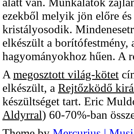
alatt van. Munkálatok zajl
ezekből melyik jön előre é
kristályosodik. Mindeneset
elkészült a borítófestmény
hagyományokhoz hűen. A reg
A
megosztott világ-kötet
cí
elkészült, a
Rejtőzködő kirá
készültséget tart. Eric Mu
Aldyrral)
60-70%-ban összeá
Theme by
Mercurius
| Musi