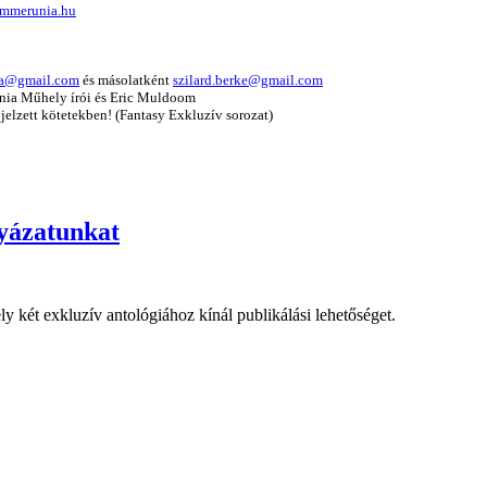
mmerunia.hu
a@gmail.com
és másolatként
szilard.berke@gmail.com
únia Műhely írói és Eric Muldoom
elzett kötetekben! (Fantasy Exkluzív sorozat)
lyázatunkat
y két exkluzív antológiához kínál publikálási lehetőséget.