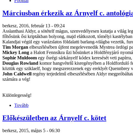
Főoldal
Márciusban érkezik az Árnyelf c. antológi
berkesz, 2016, február 13 - 09:24
Asslanthasi Aldyr, a sötételf mágus, szenvedélyesen kutatja a világ le
főhősünk ősi kriptákban bolyong, majd elátkozott, tómélyi kastélyban 
Kalandjai végül egy varázslatos földalatti barlang-világba vezetik, fu
Tim Morgan
elbeszélésében újfent megelevenedik Mystrea ördögi pa
Mickey Long
a Halott Fennsíkra űzi hősünket a Holdfényjáró nyomában
Sophie Muldoom
egy ősrégi sárkányelf kódex keresését veti papírra
Douglas Rowland
komor hangvételű kisregényében a Holdforduló fen
köztük egy sziklaelf, hogy megszerezzenek egy ereklyét Quennbrey vá
John Caldwell
regény terjedelmű elbeszélésében Aldyr megpróbáltatás
számára a vég!
Különlegesség!
Tovább
Előkészületben az Árnyelf c. kötet
berkesz, 2015, május 5 - 06:30