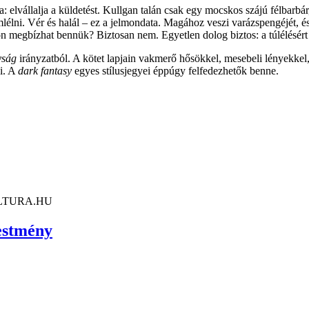
a: elvállalja a küldetést. Kullgan talán csak egy mocskos szájú félbarbár,
mlélni. Vér és halál – ez a jelmondata. Magához veszi varázspengéjét, 
Vajon megbízhat bennük? Biztosan nem. Egyetlen dolog biztos: a túlélésért
yság
irányzatból. A kötet lapjain vakmerő hősökkel, mesebeli lényekke
zi. A
dark fantasy
egyes stílusjegyei éppúgy felfedezhetők benne.
LTURA.HU
festmény