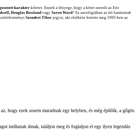
osztott-karakter
kötetet. Ennek a lényege, hogy a kötet szerzői az Eric
dwell, Douglas Rowland
vagy
Soren Ward
? Az antológiában az író barátainak
 borítófestményt
Szendrei Tibor
jegyzi, aki elsőként festette meg 1995-ben az
k az, hogy ezek sosem maradnak egy helyben, és még építőik, a gőgös
got indítanak útnak, találjon meg és foglaljon el egy ilyen legendás