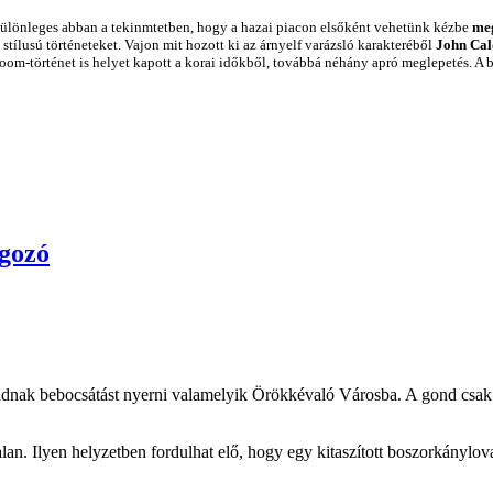
különleges abban a tekinmtetben, hogy a hazai piacon elsőként vehetünk kézbe
meg
 stílusú történeteket. Vajon mit hozott ki az árnyelf varázsló karakteréből
John Cal
doom-történet is helyet kapott a korai időkből, továbbá néhány apró meglepetés. A
gozó
 tudnak bebocsátást nyerni valamelyik Örökkévaló Városba. A gond csa
an. Ilyen helyzetben fordulhat elő, hogy egy kitaszított boszorkánylova