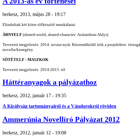
A 2013-as év történései
berkesz, 2013, május 28 - 19:17
Elindultak két kötet előkészítő munkálatai:
ÁRNYELF
(shared-world, shared-character: Asslanthasi Aldyr)
Tervezett megjelenés: 2014. tavasz-nyár. Közreműködő írók a projektben: törzsgár
novella/kisregény.
SÖTÉTELF - MASZKOK
Tervezett megjelenés: 2014-2015. tél
Háttéranyagok a pályázathoz
berkesz, 2012, január 17 - 19:35
A Királyság tartományairól és a Vándorokról röviden
Ammerúnia Novellíró Pályázat 2012
berkesz, 2012, január 12 - 19:08