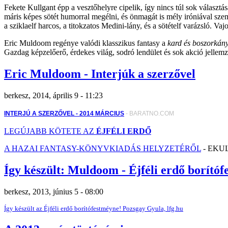
Fekete Kullgant épp a vesztőhelyre cipelik, így nincs túl sok választás
máris képes sötét humorral megélni, és önmagát is mély iróniával sze
a sziklaelf harcos, a titokzatos Medini-lány, és a sötételf varázsló. 
Eric Muldoom regénye valódi klasszikus fantasy a
kard és boszorkán
Gazdag képzelőerő, érdekes világ, sodró lendület és sok akció jellem
Eric Muldoom - Interjúk a szerzővel
berkesz, 2014, április 9 - 11:23
INTERJÚ A SZERZŐVEL - 2014 MÁRCIUS
- BARATNO.COM
LEGÚJABB KÖTETE AZ
ÉJFÉLI ERDŐ
A HAZAI FANTASY-KÖNYVKIADÁS HELYZETÉRŐL
- EKU
Így készült: Muldoom - Éjféli erdő borító
berkesz, 2013, június 5 - 08:00
Így készült az Éjféli erdő borítófestméyne! Pozsgay Gyula, lfg.hu