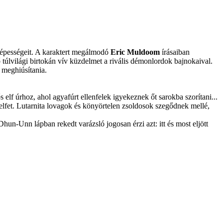
i képességeit. A karaktert megálmodó
Eric Muldoom
írásaiban
 túlvilági birtokán vív küzdelmet a rivális démonlordok bajnokaival.
l meghiúsítania.
 elf úrhoz, ahol agyafúrt ellenfelek igyekeznek őt sarokba szorítani...
lfet. Lutarnita lovagok és könyörtelen zsoldosok szegődnek mellé,
un-Unn lápban rekedt varázsló jogosan érzi azt: itt és most eljött