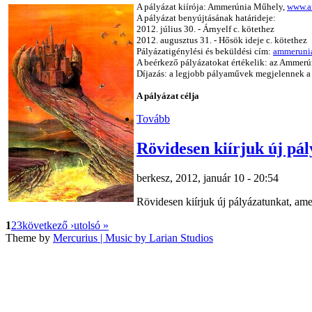
A pályázat kiírója: Ammerúnia Műhely,
www.a
A pályázat benyújtásának határideje:
2012. július 30. - Árnyelf c. kötethez
2012. augusztus 31. - Hősök ideje c. kötethez
Pályázatigénylési és beküldési cím:
ammeruni
A b
eérkező pályázatokat értékelik: az Ammer
Díjazás: a legjobb pályaművek megjelennek a j
A pályázat célja
Tovább
Rövidesen kiírjuk új pá
berkesz, 2012, január 10 - 20:54
Rövidesen kiírjuk új pályázatunkat, amel
1
2
3
következő ›
utolsó »
Theme by
Mercurius
| Music by Larian Studios