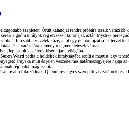
a
geldugottabb szegleteit. Őrült kalandjai rendre próbára teszik varázsló
keresi a gnóm királyok rég elveszett koronáját, aztán Mystrea hercegnő
rcsábbnál furcsább szerzetek közé, ahol egy démonfajzat sötét tervét kel
lotája, és a varázslóra kemény megmérettetések várnak...
, lepusztult kastélyok kísértetjárta világába...
,
Soren Ward
pedig a holdelfek királyságába repíti a mágust, egy tehetős
yegető árnyéka múlt és jelen veszedelmes határmezsgyéjére hajtja az e
rának rég halott mágusától...
ai tovább fokozódnak. Quennbrey egyes szereplői visszatérnek, és a Dh