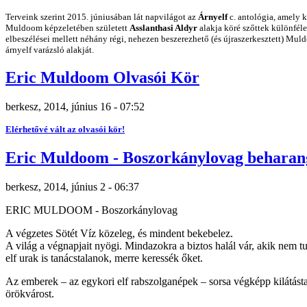
Terveink szerint 2015. júniusában lát napvilágot az
Árnyelf
c. antológia, amely 
Muldoom képzeletében született
Asslanthasi Aldyr
alakja köré szőttek különféle
elbeszélései mellett néhány régi, nehezen beszerezhető (és újraszerkesztett) Mul
árnyelf varázsló alakját.
Eric Muldoom Olvasói Kör
berkesz, 2014, június 16 - 07:52
Elérhetővé vált az olvasói kör!
Eric Muldoom - Boszorkánylovag beharan
berkesz, 2014, június 2 - 06:37
ERIC MULDOOM - Boszorkánylovag
A végzetes Sötét Víz közeleg, és mindent bekebelez.
A világ a végnapjait nyögi. Mindazokra a biztos halál vár, akik nem
elf urak is tanácstalanok, merre keressék őket.
Az emberek – az egykori elf rabszolganépek – sorsa végképp kilátástal
örökvárost.