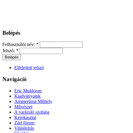
Belépés
Felhasználói név:
*
Jelszó:
*
Elfelejtett jelszó
Navigáció
Eric Muldoom
Kiadványaink
Ammerúnia Műhely
Művészet
A varázsló szobája
Kerekasztal
Zárt fórum
Világleírás